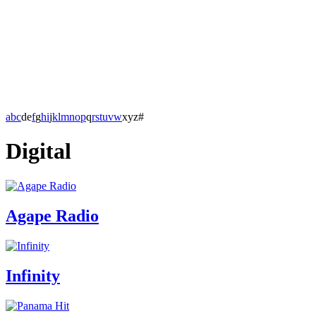
a
b
c
d
e
f
g
h
i
j
k
l
m
n
o
p
q
r
s
t
u
v
w
x
y
z
#
Digital
Agape Radio
Infinity